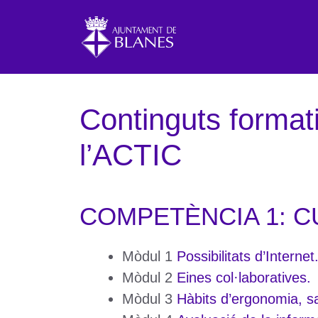
Vés
al
contingut
Continguts formati
l’ACTIC
COMPETÈNCIA 1: CU
Mòdul 1
Possibilitats d’Internet
Mòdul 2
Eines col·laboratives.
Mòdul 3
Hàbits d’ergonomia, sa