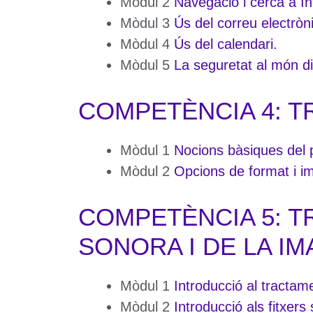
Mòdul 2
Navegació i cerca a In
Mòdul 3
Ús del correu electròni
Mòdul 4
Ús del calendari.
Mòdul 5
La seguretat al món dig
COMPETÈNCIA 4: T
Mòdul 1
Nocions bàsiques del 
Mòdul 2
Opcions de format i i
COMPETÈNCIA 5: T
SONORA I DE LA I
Mòdul 1
Introducció al tractam
Mòdul 2
Introducció als fitxers