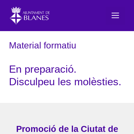
Vés
al
Men
contingut
Material formatiu
En preparació.
Disculpeu les molèsties.
Promoció de la Ciutat de