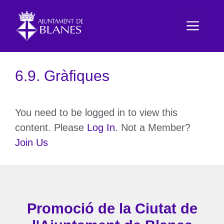
Vés
al
Men
contingut
6.9. Gràfiques
You need to be logged in to view this
content. Please
Log In
. Not a Member?
Join Us
Promoció de la Ciutat de