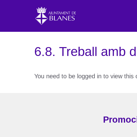
Vés
al
contingut
6.8. Treball amb d
You need to be logged in to view this
Promoci