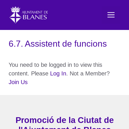
Vés
al
Men
contingut
6.7. Assistent de funcions
You need to be logged in to view this
content. Please
Log In
. Not a Member?
Join Us
Promoció de la Ciutat de