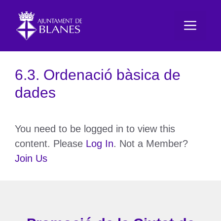
Vés
al
Men
contingut
6.3. Ordenació bàsica de
dades
You need to be logged in to view this
content. Please
Log In
. Not a Member?
Join Us