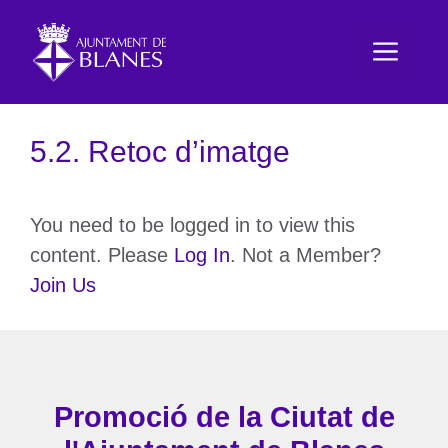
Vés
al
Men
contingut
5.2. Retoc d’imatge
You need to be logged in to view this
content. Please
Log In
. Not a Member?
Join Us
Promoció de la Ciutat de