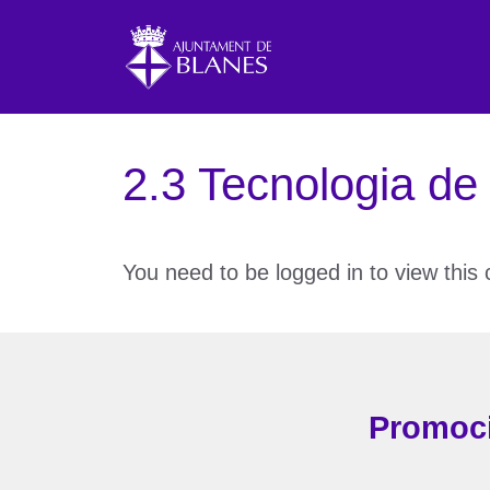
Vés
al
contingut
2.3 Tecnologia de
You need to be logged in to view this
Promoci