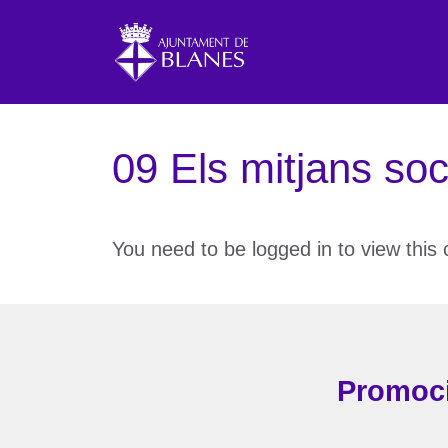
Vés
al
contingut
09 Els mitjans soc
You need to be logged in to view this
Promoci