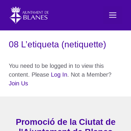
Vés
al
Men
contingut
08 L’etiqueta (netiquette)
You need to be logged in to view this
content. Please
Log In
. Not a Member?
Join Us
Promoció de la Ciutat de