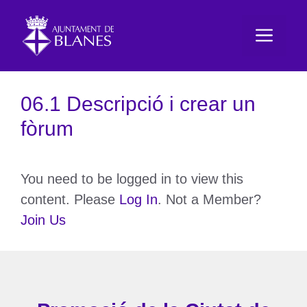
Vés
al
Men
contingut
06.1 Descripció i crear un
fòrum
You need to be logged in to view this
content. Please
Log In
. Not a Member?
Join Us